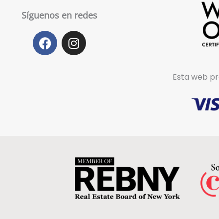
Síguenos en redes
F
I
a
n
c
s
e
t
Esta web pr
b
a
o
g
o
r
k
a
m