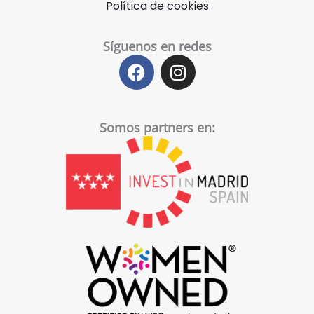
Política de cookies
Síguenos en redes
F
I
a
n
c
s
e
t
Somos partners en:
b
a
o
g
o
r
k
a
m